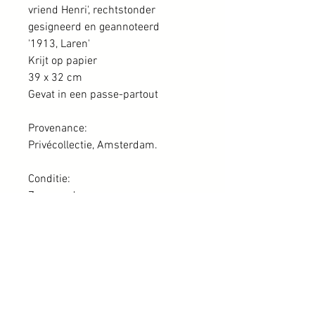
vriend Henri', rechtstonder
gesigneerd en geannoteerd
'1913, Laren'
Krijt op papier
39 x 32 cm
Gevat in een passe-partout
Provenance:
Privécollectie, Amsterdam.
Conditie:
Zeer goed
Extra informatie:
©
2020-2026
​The Scholte Collection Haarlem: Dutch Paintings Experts