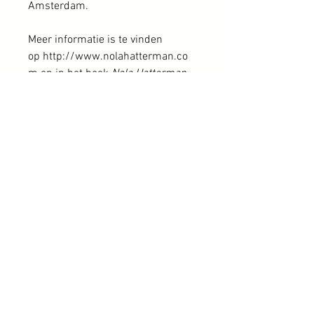
Amsterdam.
Meer informatie is te vinden
op http://www.nolahatterman.co
m en in het boek
Nola Hatterman,
Geen kunst zonder kunnen,
2021
(onder redactie van Ellen de Vries).
Een deel van de collectie van
Armand Baag staat op de website.
Heeft u interesse in andere
werken van Nola Hatterman? Stuur
dan een bericht via het
contactformulier.
Free shipping within the Netherlands
Authenticity is fully guaranteed