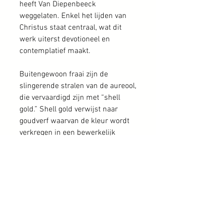
heeft Van Diepenbeeck
weggelaten. Enkel het lijden van
Christus staat centraal, wat dit
werk uiterst devotioneel en
contemplatief maakt.
Buitengewoon fraai zijn de
slingerende stralen van de aureool,
die vervaardigd zijn met “shell
gold.” Shell gold verwijst naar
goudverf waarvan de kleur wordt
verkregen in een bewerkelijk
proces door zeer fijne
gouddeeltjes te mengen met
Arabische gom waarna het met
een penseel aangebracht wordt.
De naam komt voort uit de
middeleeuwse gewoonte om
schelpen te gebruiken om