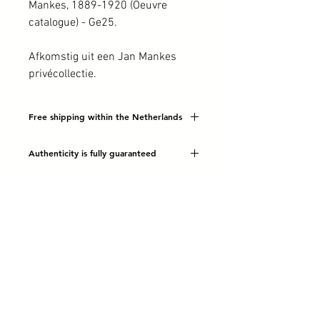
Mankes, 1889-1920 (Oeuvre
catalogue) - Ge25.
Afkomstig uit een Jan Mankes
privécollectie.
Free shipping within the Netherlands
Authenticity is fully guaranteed
©
2020-2026
Bob Scholte Fine Art - Kunsthandel Haarlem | De
kunsthandel met oog voor verborgen parels.
Moderne en klassieke kunst kopen? Schilderijen te koop van Jan
Mankes, Nola Hatterman, Carel de Nerée tot Babberich en vele
andere Nederlandse kunstenaars uit de 19e en 20e eeuw.
FAQ