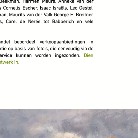
s Beekman, Harmen Meurs, Anneke van der
s Cornelis Escher, Isaac Israëls, Leo Gestel,
an, Maurits van der Valk George H. Breitner,
rs, Carel de Nerée tot Babberich en vele
ndel beoordeel verkoopaanbiedingen in
ntie op basis van foto’s, die eenvoudig via de
ervice kunnen worden ingezonden.
Dien
twerk in.