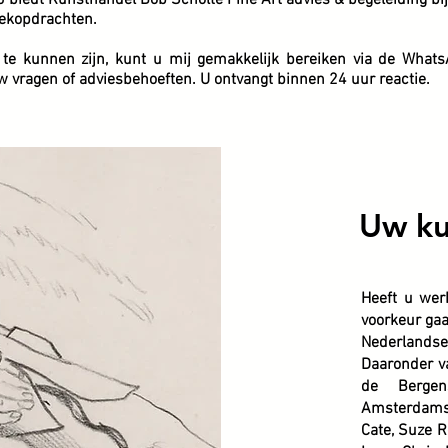
biedt Kunsthandel Bob Scholte Fine Art advies & begeleiding bij 
oekopdrachten.
te kunnen zijn, kunt u mij gemakkelijk bereiken via de Whats
vragen of adviesbehoeften. U ontvangt binnen 24 uur reactie.
Uw ku
Heeft u wer
voorkeur ga
Nederlands
Daaronder va
de Berge
Amsterdams
Cate, Suze R