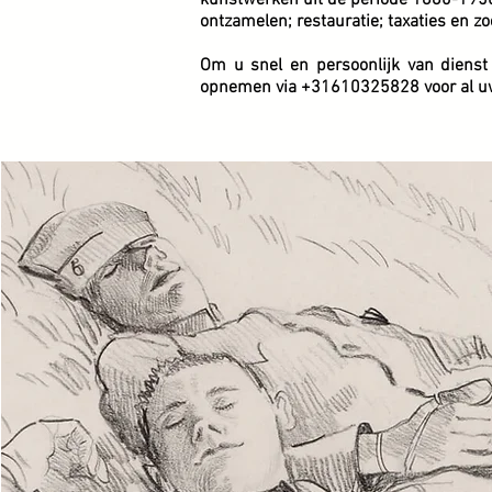
kunstwerken uit de periode 1880-1950 
ontzamelen; restauratie; taxaties en z
Om u snel en persoonlijk van dienst 
opnemen via +31610325828 voor al uw 