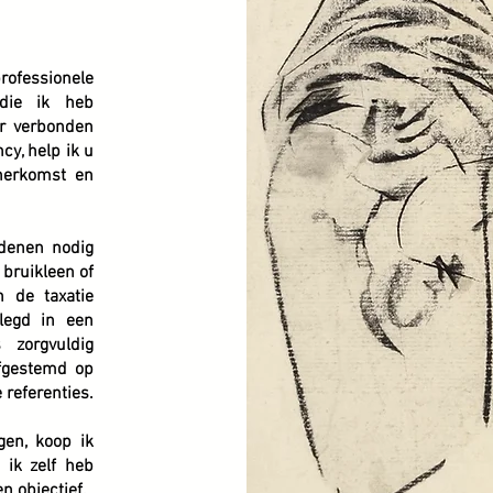
essionele
 die ik heb
ur verbonden
y, help ik u
 herkomst en
denen nodig
 bruikleen of
 de taxatie
legd in een
s zorgvuldig
fgestemd op
 referenties.
gen, koop ik
 ik zelf heb
en objectief.