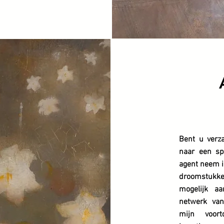
Bent u verz
naar een sp
agent neem i
droomstukke
mogelijk aa
netwerk van
mijn voor