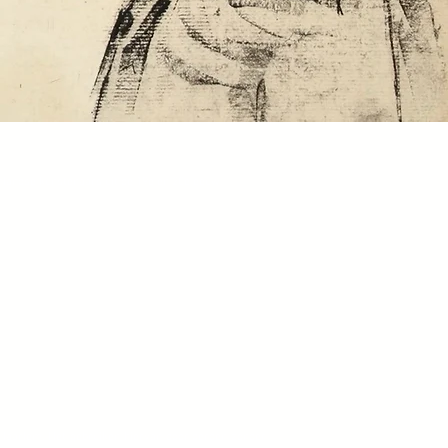
rlandse kunstenaars uit de 19e en 20e eeuw.
l Haarlem. Het gebruiken hiervan door derden zonder