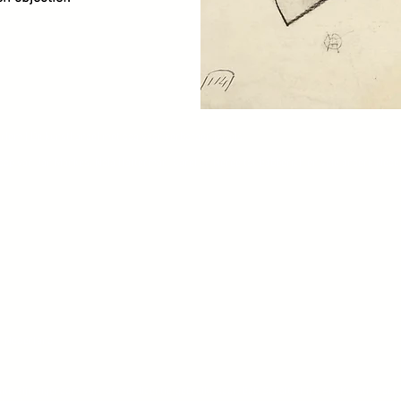
rlem | De kunsthandel met oog voor verborgen parels.
koop van Jan Mankes, Nola Hatterman, Carel de Nerée tot Babberich en vele andere Nede
, Nederland
ite zijn eigendom van, of met licentie gebruikt door, Bob Scholte Fine Art Kunsthande