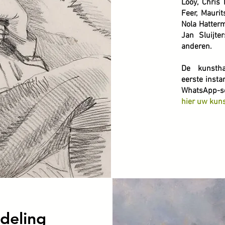
Looy, Chri
Feer, Maurit
Nola Hatterm
Jan Sluijte
anderen.
De kunstha
eerste insta
WhatsApp-s
hier uw kuns
deling