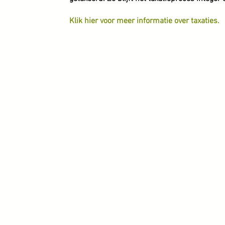
Klik hier voor meer informatie over taxaties.
© 2020-2026 Bob Scholte Fine Art - Kunsthandel Haa
Moderne en klassieke kunst kopen? Schilderijen te 
FAQ
Cookiebeleid
Retourbeleid
kvk-nummer: 77421116
B.T.W-ID: NL003192861B89
Adres: Spaarnwouderstraat 9A, 2011AA Haarlem
E-mail:
bobscholtefineart@gmail.com
Tel: +31610325828
Alle getoonde afbeeldingen en teksten op deze webs