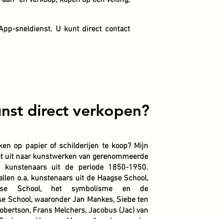
aan- en verkoop; kopen op een veiling;
App-sneldienst. U kunt direct contact
nst direct verkopen?
ken op papier of schilderijen te koop?
Mijn
at uit naar kunstwerken van gerenommeerde
e kunstenaars uit de periode 1850-1950.
llen o.a. kunstenaars uit de Haagse School,
nse School, het symbolisme en de
e School, waaronder
Jan Mankes, Siebe ten
obertson, Frans Melchers, Jacobus (Jac) van