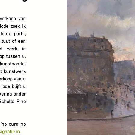
 verkoop van
iode zoek ik
rde partij,
tituut of een
et werk in
 op tussen u,
 kunsthandel
et kunstwerk
erkoop aan u
iode blijft u
kering onder
cholte Fine
'no cure no
ignatie in.