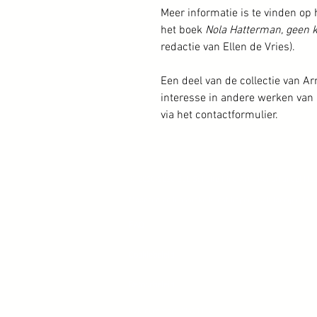
Meer informatie is te vinden o
het boek
Nola Hatterman, geen 
redactie van Ellen de Vries).
Een deel van de collectie van A
interesse in andere werken van
via het contactformulier.
© 2020-2026 Bob Scholte Fine Art - Kunsthandel Haa
Moderne en klassieke kunst kopen? Schilderijen te 
FAQ
Cookiebeleid
Retourbeleid
kvk-nummer: 77421116