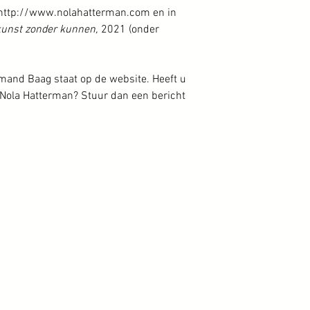
p http://www.nolahatterman.com en in
kunst zonder kunnen,
2021 (onder
rmand Baag staat op de website. Heeft u
 Nola Hatterman? Stuur dan een bericht
rlem | De kunsthandel met oog voor verborgen parels.
koop van Jan Mankes, Nola Hatterman, Carel de Nerée tot Babberich en vele andere Nede