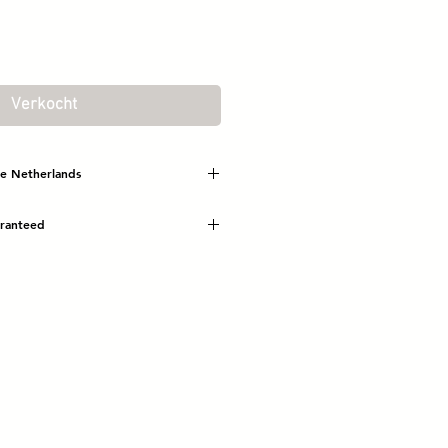
Verkocht
he Netherlands
uaranteed