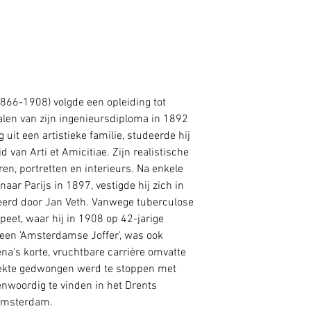
866-1908) volgde een opleiding tot
alen van zijn ingenieursdiploma in 1892
uit een artistieke familie, studeerde hij
 van Arti et Amicitiae. Zijn realistische
ren, portretten en interieurs. Na enkele
aar Parijs in 1897, vestigde hij zich in
eerd door Jan Veth. Vanwege tuberculose
peet, waar hij in 1908 op 42-jarige
e, een 'Amsterdamse Joffer', was ook
na's korte, vruchtbare carrière omvatte
 ziekte gedwongen werd te stoppen met
enwoordig te vinden in het Drents
Amsterdam.