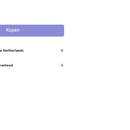
Kopen
he Netherlands
uaranteed