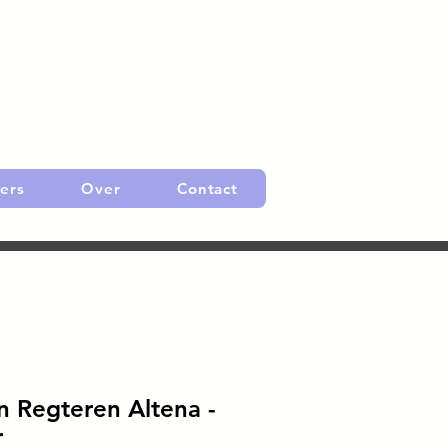
ers
Over
Contact
n Regteren Altena -
r