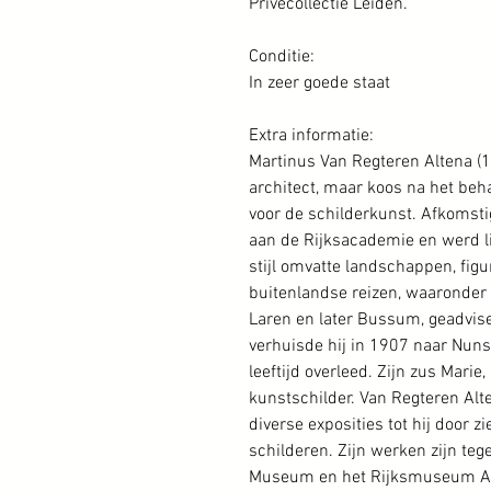
Privécollectie Leiden.
Conditie:
In zeer goede staat
Extra informatie:
Martinus Van Regteren Altena (1
architect, maar koos na het beh
voor de schilderkunst. Afkomstig 
aan de Rijksacademie en werd lid
stijl omvatte landschappen, figu
buitenlandse reizen, waaronder n
Laren en later Bussum, geadvis
verhuisde hij in 1907 naar Nuns
leeftijd overleed. Zijn zus Mari
kunstschilder. Van Regteren Alte
diverse exposities tot hij door
schilderen. Zijn werken zijn teg
Museum en het Rijksmuseum 