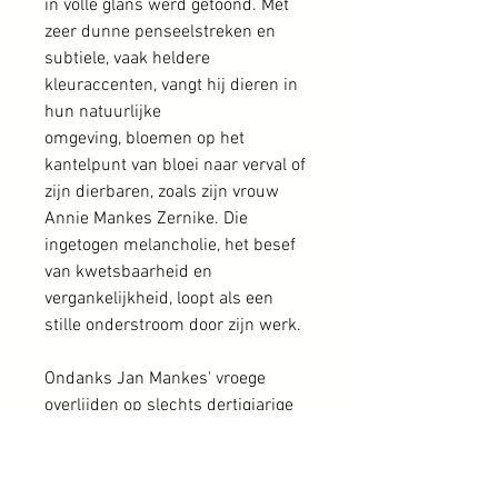
in volle glans werd getoond. Met
zeer dunne penseelstreken en
subtiele, vaak heldere
kleuraccenten, vangt hij dieren in
hun natuurlijke
omgeving, bloemen op het
kantelpunt van bloei naar verval of
zijn dierbaren, zoals zijn vrouw
Annie Mankes Zernike. Die
ingetogen melancholie, het besef
van kwetsbaarheid en
vergankelijkheid, loopt als een
stille onderstroom door zijn werk.
Ondanks Jan Mankes' vroege
overlijden op slechts dertigjarige
leeftijd leeft zijn reputatie voort.
Mankes’ tekeningen, prenten en
schilderijen worden zelden op de