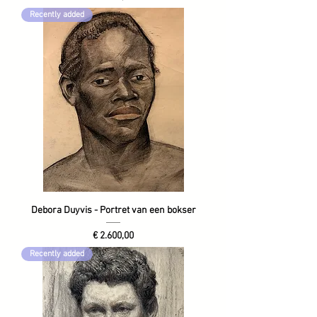
Recently added
Debora Duyvis - Portret van een bokser
Prijs
€ 2.600,00
Recently added