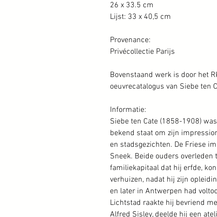
26 x 33.5 cm
Lijst: 33 x 40,5 cm
Provenance:
Privécollectie Parijs
Bovenstaand werk is door het R
oeuvrecatalogus van Siebe ten C
Informatie:
Siebe ten Cate (1858-1908) was
bekend staat om zijn impressio
en stadsgezichten. De Friese im
Sneek. Beide ouders overleden t
familiekapitaal dat hij erfde, kon
verhuizen, nadat hij zijn oplei
en later in Antwerpen had voltooi
Lichtstad raakte hij bevriend m
Alfred Sisley, deelde hij een a