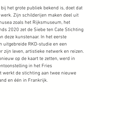
bij het grote publiek bekend is, doet dat
n werk. Zijn schilderijen maken deel uit
 musea zoals het Rijksmuseum, het
nds 2020 zet de Siebe ten Cate Stichting
n deze kunstenaar. In het eerste
en uitgebreide RKD-studie en een
 zijn leven, artistieke netwerk en reizen.
nieuw op de kaart te zetten, werd in
ntoonstelling in het Fries
werkt de stichting aan twee nieuwe
and en één in Frankrijk.
rlem | De kunsthandel met oog voor verborgen parels.
koop van Jan Mankes, Nola Hatterman, Carel de Nerée tot Babberich en vele andere Nede