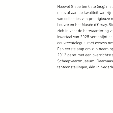
Hoewel Siebe ten Cate (nog) niet 
niets af aan de kwaliteit van zij
van collecties van prestigieuze
Louvre en het Musée d’Orsay. Si
zich in voor de herwaardering va
kwartaal van 2025 verschijnt e
oeuvrecatalogus, met essays over
Een eerste stap om zijn naam op
2012 gezet met een overzichtste
Scheepvaartmuseum. Daarnaast 
tentoonstellingen, één in Nederl
© 2020-2026 Bob Scholte Fine Art - Kunsthandel Haa
Moderne en klassieke kunst kopen? Schilderijen te 
FAQ