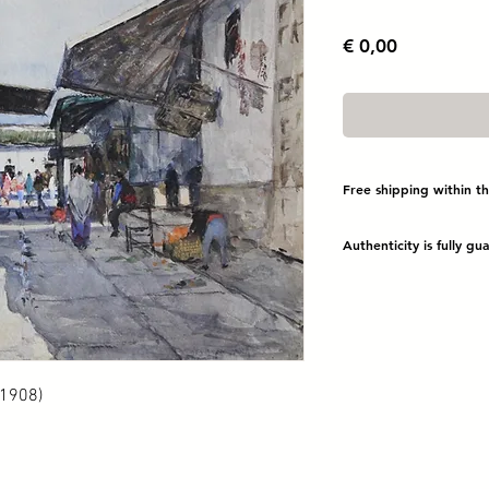
Prijs
€ 0,00
Free shipping within t
Authenticity is fully g
-1908)