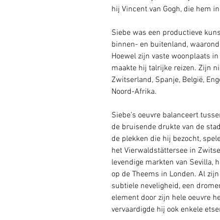
hij Vincent van Gogh, die hem i
Siebe was een productieve kuns
binnen- en buitenland, waaronde
Hoewel zijn vaste woonplaats in 
maakte hij talrijke reizen. Zijn
Zwitserland, Spanje, België, Eng
Noord-Afrika.
Siebe’s oeuvre balanceert tuss
de bruisende drukte van de sta
de plekken die hij bezocht, spel
het Vierwaldstättersee in Zwits
levendige markten van Sevilla, h
op de Theems in Londen. Al zi
subtiele neveligheid, een dromer
element door zijn hele oeuvre he
vervaardigde hij ook enkele etsen