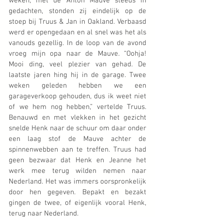
weken, met de Anton Mauve steeds in 
gedachten, stonden zij eindelijk op de 
stoep bij Truus & Jan in Oakland. Verbaasd 
werd er opengedaan en al snel was het als 
vanouds gezellig. In de loop van de avond 
vroeg mijn opa naar de Mauve. “Oohja! 
Mooi ding, veel plezier van gehad. De 
laatste jaren hing hij in de garage. Twee 
weken geleden hebben we een 
garageverkoop gehouden, dus ik weet niet 
of we hem nog hebben,” vertelde Truus. 
Benauwd en met vlekken in het gezicht 
snelde Henk naar de schuur om daar onder 
een laag stof de Mauve achter de 
spinnenwebben aan te treffen. Truus had 
geen bezwaar dat Henk en Jeanne het 
werk mee terug wilden nemen naar 
Nederland. Het was immers oorspronkelijk 
door hen gegeven. Bepakt en bezakt 
gingen de twee, of eigenlijk vooral Henk, 
terug naar Nederland. 