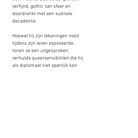
verfijnd, gothic van sfeer en
doordrenkt met een subtiele
decadentie.
Hoewel hij zijn tekeningen nooit
tijdens zijn leven exposeerde,
tonen ze een uitgesproken,
verhulde queersensibiliteit die hij
als diplomaat niet openlijk kon
uiten. Zijn werk onderscheidt zich
door raffinement, mysterie en
psychologische
diepgang; kwaliteiten die lange tijd
onbegrepen bleven, maar
inmiddels worden herkend als de
signatuur van een uitzonderlijk
talent dat veel te vroeg is
overleden.